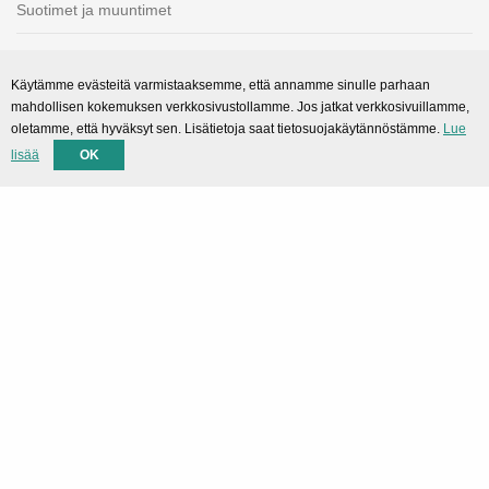
Suotimet ja muuntimet
Sekalaiset
Käytämme evästeitä varmistaaksemme, että annamme sinulle parhaan
mahdollisen kokemuksen verkkosivustollamme. Jos jatkat verkkosivuillamme,
SMARTPortal
oletamme, että hyväksyt sen. Lisätietoja saat tietosuojakäytännöstämme.
Lue
lisää
OK
Lataukset
Tuki
Tekninen tuki
Yhteystiedot
Privacy Policy