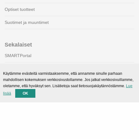
Optiset tuotteet
Suotimet ja muuntimet
Sekalaiset
SMARTPortal
Lataukset
Käytämme evästeitä varmistaaksemme, että annamme sinulle parhaan
mahdollisen kokemuksen verkkosivustollamme. Jos jatkat verkkosivuillamme,
oletamme, että hyväksyt sen. Lisätietoja saat tietosuojakäytännöstämme.
Lue
Tuki
lisää
OK
Tekninen tuki
Yhteystiedot
Privacy Policy