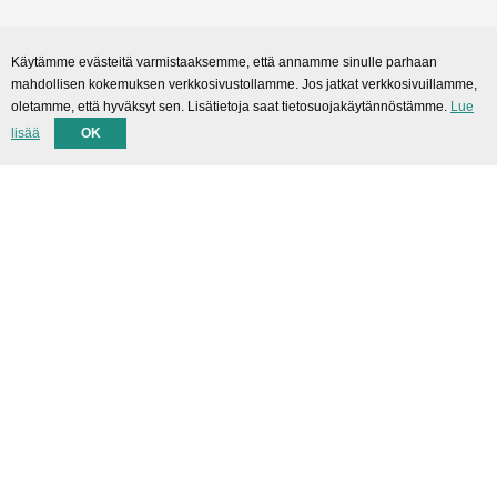
Sekalaiset
Käytämme evästeitä varmistaaksemme, että annamme sinulle parhaan
mahdollisen kokemuksen verkkosivustollamme. Jos jatkat verkkosivuillamme,
SMARTPortal
oletamme, että hyväksyt sen. Lisätietoja saat tietosuojakäytännöstämme.
Lue
lisää
OK
Lataukset
Tuki
Tekninen tuki
Yhteystiedot
Privacy Policy
Rekisteriseloste