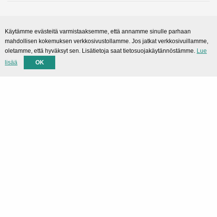
Sekalaiset
Käytämme evästeitä varmistaaksemme, että annamme sinulle parhaan
mahdollisen kokemuksen verkkosivustollamme. Jos jatkat verkkosivuillamme,
SMARTPortal
oletamme, että hyväksyt sen. Lisätietoja saat tietosuojakäytännöstämme.
Lue
Lataukset
lisää
OK
Tuki
Tekninen tuki
Yhteystiedot
Privacy Policy
Rekisteriseloste