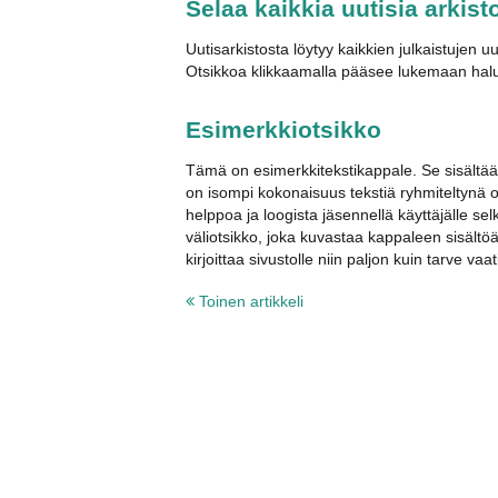
Selaa kaikkia uutisia arkist
Uutisarkistosta löytyy kaikkien julkaistujen uu
Otsikkoa klikkaamalla pääsee lukemaan halu
Esimerkkiotsikko
Tämä on esimerkkitekstikappale. Se sisältää 
on isompi kokonaisuus tekstiä ryhmiteltynä 
helppoa ja loogista jäsennellä käyttäjälle se
väliotsikko, joka kuvastaa kappaleen sisältöä
kirjoittaa sivustolle niin paljon kuin tarve vaati
Toinen artikkeli