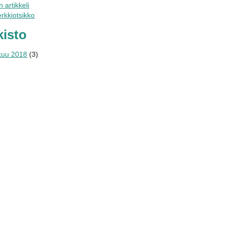
 artikkeli
rkkiotsikko
kisto
kuu 2018
(3)