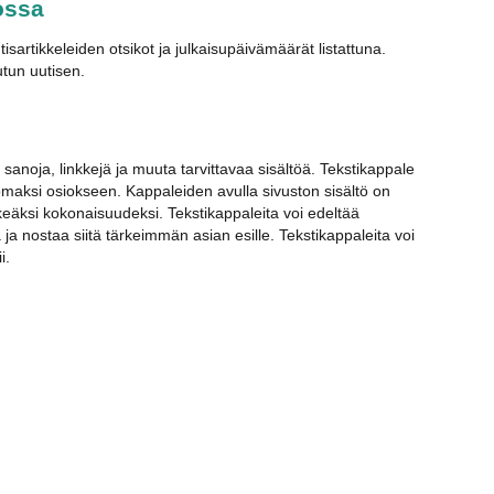
ossa
tisartikkeleiden otsikot ja julkaisupäivämäärät listattuna.
tun uutisen.
sanoja, linkkejä ja muuta tarvittavaa sisältöä. Tekstikappale
omaksi osiokseen. Kappaleiden avulla sivuston sisältö on
lkeäksi kokonaisuudeksi. Tekstikappaleita voi edeltää
 ja nostaa siitä tärkeimmän asian esille. Tekstikappaleita voi
i.