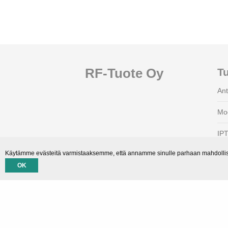
RF-Tuote Oy
Tu
Ant
Mod
IP
Käytämme evästeitä varmistaaksemme, että annamme sinulle parhaan mahdollisen
Vah
OK
Opt
Suo