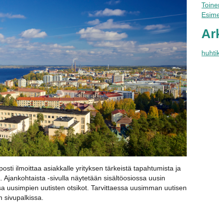
Toinen
Esime
Ar
huhti
posti ilmoittaa asiakkalle yrityksen tärkeistä tapahtumista ja
a. Ajankohtaista -sivulla näytetään sisältöosiossa uusin
a uusimpien uutisten otsikot. Tarvittaessa uusimman uutisen
 sivupalkissa.