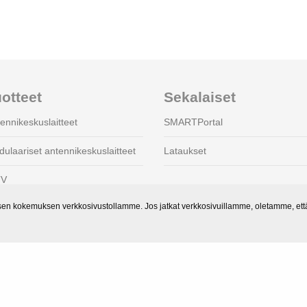
otteet
Sekalaiset
ennikeskuslaitteet
SMARTPortal
ulaariset antennikeskuslaitteet
Lataukset
TV
 kokemuksen verkkosivustollamme. Jos jatkat verkkosivuillamme, oletamme, että 
vistimet ja toistimet
iset tuotteet
timet ja muuntimet