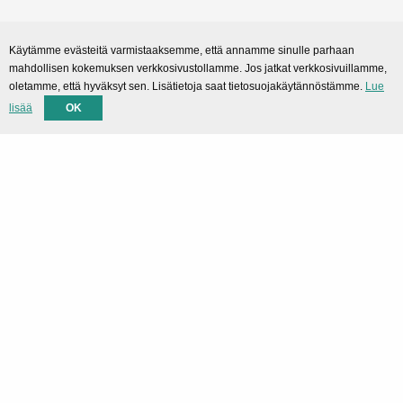
Sekalaiset
Käytämme evästeitä varmistaaksemme, että annamme sinulle parhaan
mahdollisen kokemuksen verkkosivustollamme. Jos jatkat verkkosivuillamme,
SMARTPortal
oletamme, että hyväksyt sen. Lisätietoja saat tietosuojakäytännöstämme.
Lue
lisää
OK
Lataukset
Tuki
Tekninen tuki
Yhteystiedot
Privacy Policy
Rekisteriseloste