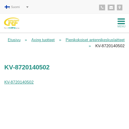
Suomi
MENU
»
»
Etusivu
Axing tuotteet
Pienikokoiset antennikeskuslaitteet
»
KV-8720140502
KV-8720140502
KV-8720140502