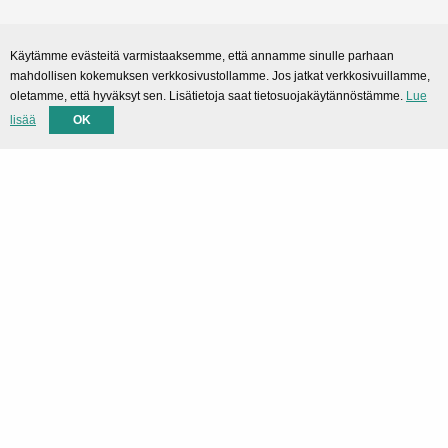
Sekalaiset
Käytämme evästeitä varmistaaksemme, että annamme sinulle parhaan
mahdollisen kokemuksen verkkosivustollamme. Jos jatkat verkkosivuillamme,
SMARTPortal
oletamme, että hyväksyt sen. Lisätietoja saat tietosuojakäytännöstämme.
Lue
lisää
OK
Lataukset
Tuki
Tekninen tuki
Yhteystiedot
Privacy Policy
Rekisteriseloste