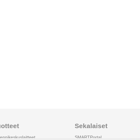
otteet
Sekalaiset
ennikeskuslaitteet
SMARTPortal