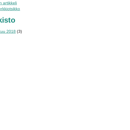
 artikkeli
rkkiotsikko
kisto
kuu 2018
(3)