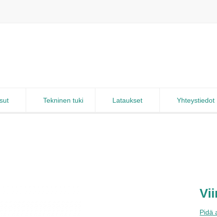
sut
Tekninen tuki
Lataukset
Yhteystiedot
Vi
Pidä 