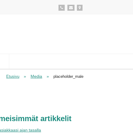
»
Media
»
Etusivu
placeholder_male
imeisimmät artikkelit
asiakkaasi ajan tasalla