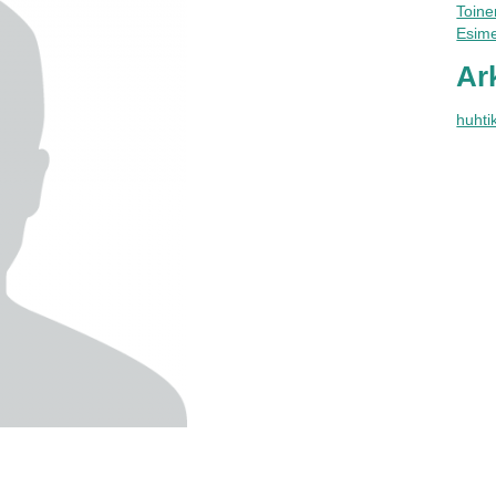
Toinen
Esime
Ar
huhti