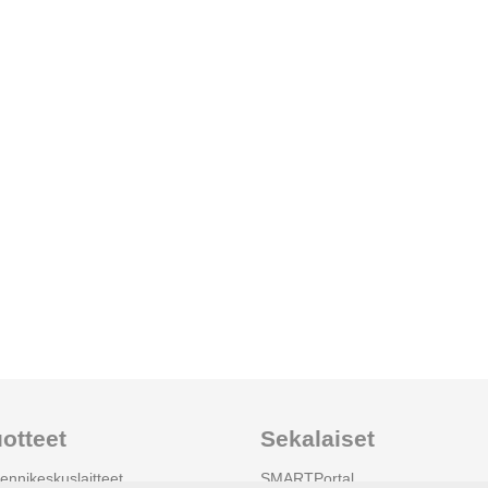
otteet
Sekalaiset
ennikeskuslaitteet
SMARTPortal